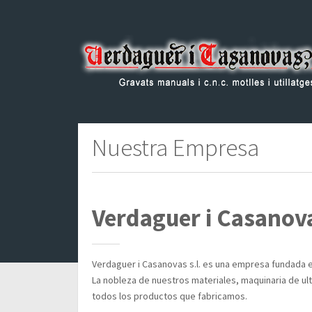
Nuestra Empresa
Verdaguer i Casanova
Verdaguer i Casanovas s.l. es una empresa fundada en 
La nobleza de nuestros materiales, maquinaria de ul
todos los productos que fabricamos.